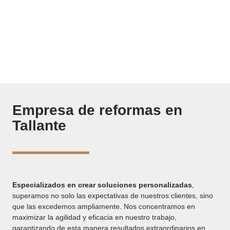
soluciones innovadoras y personalizadas, a través de reformas
que excedan tus expectativas. Nos comprometemos
transformar cada área para convertirla en un espacio eficiente,
que se alinee con tus necesidades.
Empresa de reformas en
Tallante
Especializados en crear soluciones personalizadas
,
superamos no solo las expectativas de nuestros clientes, sino
que las excedemos ampliamente. Nos concentramos en
maximizar la agilidad y eficacia en nuestro trabajo,
garantizando de esta manera resultados extraordinarios en