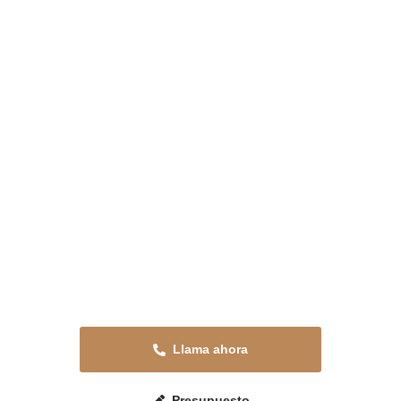
Presupuesta tu reforma en
Tallante
Solicita tu presupuesto sin compromiso o
llama ahora para resolver cualquier duda.
Estaremos encantados de atenderte.
Llama ahora
Presupuesto