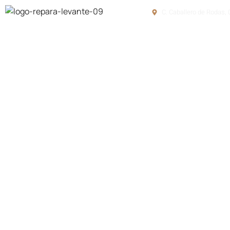
C. Caballero de Rodas, 
So
Reformas de ca
rurales con el se
calidad de Repa
Levante