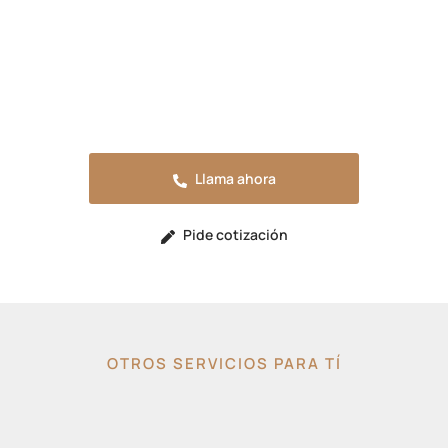
playa
Solicita tu presupuesto sin compromiso o
llama ahora para resolver cualquier duda.
Estaremos encantados de atenderte.
Llama ahora
Pide cotización
OTROS SERVICIOS PARA TÍ