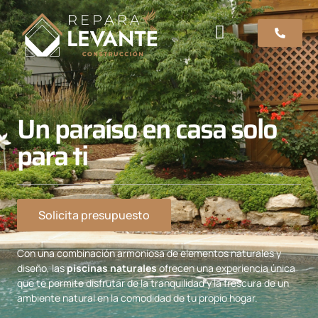
Sobre nosotros
Urgencias 24 horas
Proyectos a medida
Un paraíso en casa solo
para ti
Solicita presupuesto
Con una combinación armoniosa de elementos naturales y
diseño, las
piscinas naturales
ofrecen una experiencia única
que te permite disfrutar de la tranquilidad y la frescura de un
ambiente natural en la comodidad de tu propio hogar.