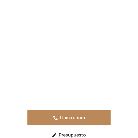
Presupuesta tu reforma en
Pliego
Solicita tu presupuesto sin compromiso o
llama ahora para resolver cualquier duda.
Estaremos encantados de atenderte.
Llama ahora
Presupuesto