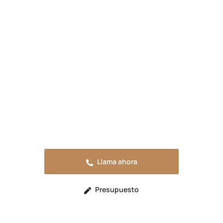
Presupuesta tu reforma en
Las Terreras
Solicita tu presupuesto sin compromiso o
llama ahora para resolver cualquier duda.
Estaremos encantados de atenderte.
Llama ahora
Presupuesto