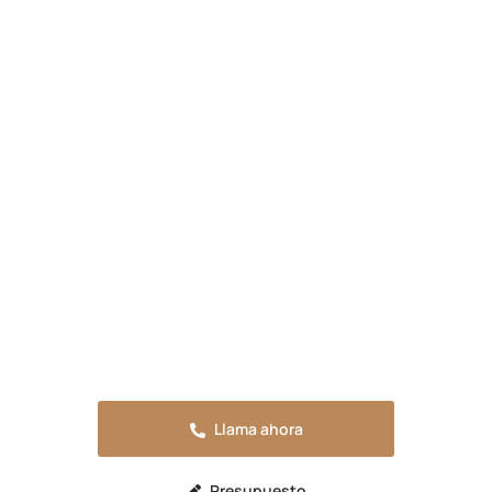
Presupuesta tu reforma en La
Junquera
Solicita tu presupuesto sin compromiso o
llama ahora para resolver cualquier duda.
Estaremos encantados de atenderte.
Llama ahora
Presupuesto