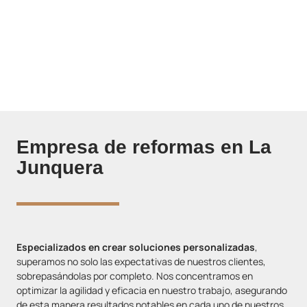
ofreciendo soluciones innovadoras y personalizadas, a través
de reformas que excedan tus expectativas. Nos
comprometemos redefinir cada área para convertirla en un
espacio eficiente, que se alinee con tus necesidades.
Empresa de reformas en La
Junquera
Especializados en crear soluciones personalizadas
,
superamos no solo las expectativas de nuestros clientes,
sobrepasándolas por completo. Nos concentramos en
optimizar la agilidad y eficacia en nuestro trabajo, asegurando
de esta manera resultados notables en cada uno de nuestros