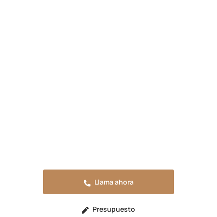
Presupuesta tu reforma en
Javalí Viejo
Solicita tu presupuesto sin compromiso o
llama ahora para resolver cualquier duda.
Estaremos encantados de atenderte.
Llama ahora
Presupuesto