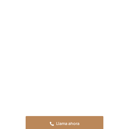
Presupuesta tu reforma en
Javalí Nuevo
Solicita tu presupuesto sin compromiso o
llama ahora para resolver cualquier duda.
Estaremos encantados de atenderte.
Llama ahora