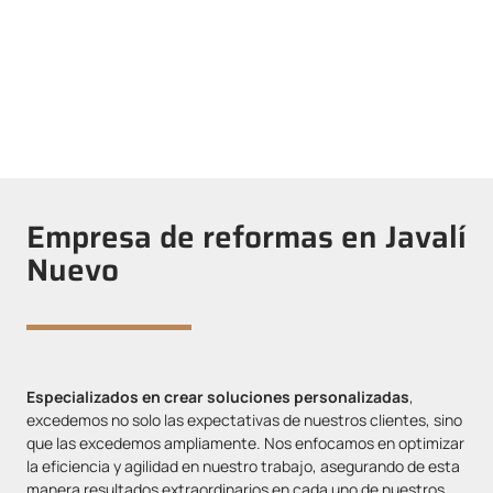
soluciones innovadoras y personalizadas, a través de reformas
que excedan tus expectativas. Prometemos reimaginar cada
área para convertirla en un espacio eficiente, que concuerde
con tus necesidades.
Empresa de reformas en Javalí
Nuevo
Especializados en crear soluciones personalizadas
,
excedemos no solo las expectativas de nuestros clientes, sino
que las excedemos ampliamente. Nos enfocamos en optimizar
la eficiencia y agilidad en nuestro trabajo, asegurando de esta
manera resultados extraordinarios en cada uno de nuestros