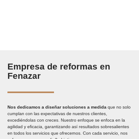
ofreciendo soluciones innovadoras y personalizadas, a través
de reformas que excedan tus expectativas. Prometemos
reimaginar cada área para convertirla en un espacio eficiente,
que se alinee con tus necesidades.
Empresa de reformas en
Fenazar
Nos dedicamos a diseñar soluciones a medida
que no solo
cumplan con las expectativas de nuestros clientes,
excediéndolas con creces. Nuestro enfoque se enfoca en la
agilidad y eficacia, garantizando así resultados sobresalientes
en todos los servicios que ofrecemos. Con cada servicio, nos