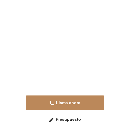
Presupuesta tu reforma en
Fenazar
Solicita tu presupuesto sin compromiso o
llama ahora para resolver cualquier duda.
Estaremos encantados de atenderte.
Llama ahora
Presupuesto