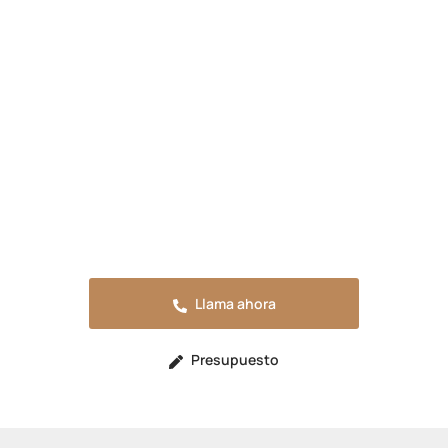
Presupuesta tu reforma en
Calasparra
Solicita tu presupuesto sin compromiso o
llama ahora para resolver cualquier duda.
Estaremos encantados de atenderte.
Llama ahora
Presupuesto