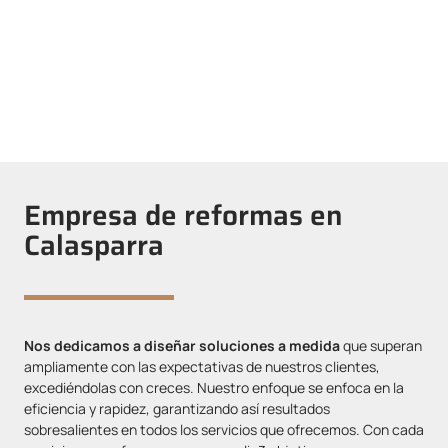
ofreciendo soluciones innovadoras y personalizadas, a través
de reformas que excedan tus expectativas. Nos
comprometemos reimaginar cada área para convertirla en un
espacio eficiente, que concuerde con tus necesidades.
Empresa de reformas en
Calasparra
Nos dedicamos a diseñar soluciones a medida
que superan
ampliamente con las expectativas de nuestros clientes,
excediéndolas con creces. Nuestro enfoque se enfoca en la
eficiencia y rapidez, garantizando así resultados
sobresalientes en todos los servicios que ofrecemos. Con cada