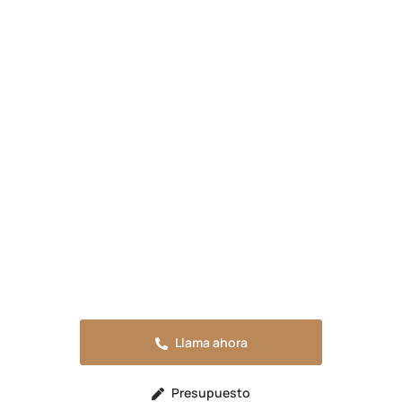
Presupuesta tu reforma en
Algezares
Solicita tu presupuesto sin compromiso o
llama ahora para resolver cualquier duda.
Estaremos encantados de atenderte.
Llama ahora
Presupuesto