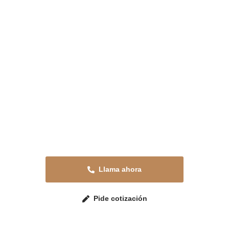
Reparamos tus persianas
24h en La Zenia
Solicita tu presupuesto sin compromiso o
llama ahora para resolver cualquier duda.
Estaremos encantados de atenderte.
Llama ahora
Pide cotización